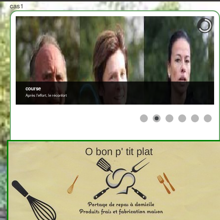
cas1
course
Après l'effort, le réconfort
≡
>
<
2708310
x
En mémoire d'eux
Détails
Publication : 6 décembre 2022