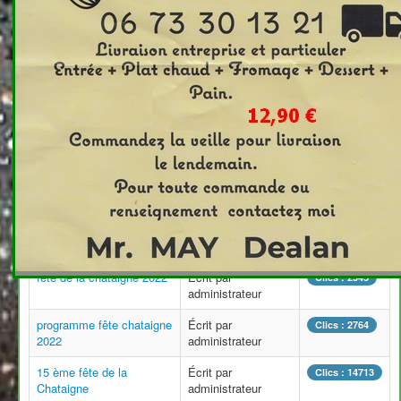
Titre
Auteur
Clics
fête de la chataigne 2024
Écrit par
Clics : 6374
administrateur
Fête de la chataigne
Écrit par
Clics : 4269
administrateur
25 ième Fete de la
Écrit par
Clics : 3557
châtaigne
administrateur
fête de la Chataigne 2023
Écrit par
Clics : 2139
administrateur
Merci aux bénévoles
Écrit par
Clics : 6839
administrateur
fête de la chataigne 2022
Écrit par
Clics : 2545
administrateur
programme fête chataigne
Écrit par
Clics : 2764
2022
administrateur
15 ème fête de la
Écrit par
Clics : 14713
Chataigne
administrateur