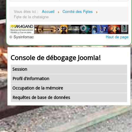
Vous êtes ici :
Accueil
Comité des Fętes
Fęte de la chataigne
© Sysinfomac
Haut de page
Console de débogage Joomla!
Session
Profil d'information
Occupation de la mémoire
Requêtes de base de données
bonjourphone