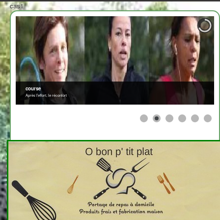
cas1
course
Après l'effort, le réconfort
≡
>
<
2708310
x
Fęte de la chataigne
Affichage #