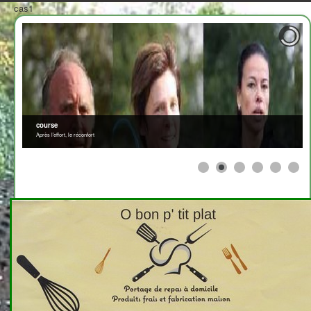
cas1
course
Après l'effort, le réconfort
≡
>
<
2708310
x
Un peu d'histoire
Affichage #