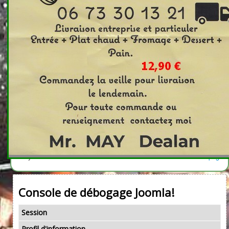
Titre
Auteur
Clics
le fakir de la tour (2)
Écrit par administrateur
Clics : 2623
Eglise Saint-Roch
Écrit par administrateur
Clics : 7717
Histoire
Écrit par administrateur
Clics : 7751
Le Fakir de la Tour
Écrit par administrateur
Clics : 40677
Le fusil du pape
Écrit par Francis Seux
Clics : 22622
Vous êtes ici :
Accueil
Un peu d'histoire
© Sysinfomac
Haut de page
Console de débogage Joomla!
Session
Profil d'information