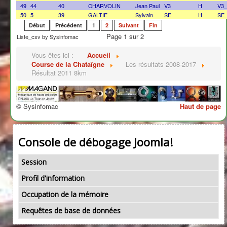
49
44
40
CHARVOLIN
Jean Paul
V3
H
V3
50
5
39
GALTIE
Sylvain
SE
H
SE
Début
Précédent
1
2
Suivant
Fin
Page 1 sur 2
Liste_csv by Sysinfomac
Vous êtes ici :
Accueil
Course de la Chataîgne
Les résultats 2008-2017
Résultat 2011 8km
© Sysinfomac
Haut de page
Console de débogage Joomla!
Session
Profil d'information
Occupation de la mémoire
Requêtes de base de données