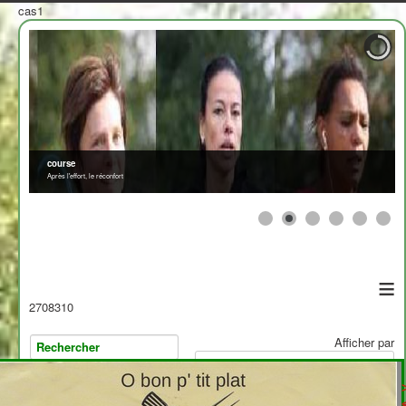
cas1
course
Après l'effort, le réconfort
≡
2708310
Afficher par
>
<