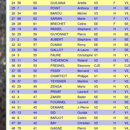
24
58
65
GUILIANA
Arlette
V3
F
V3_
25
7
64
POINT
Anthony
SE
H
SE
26
34
63
BAROU
Michel
V3
H
V3
27
68
62
SARIAN
Marie
V1
F
V1_
28
28
61
BRECHET
Celine
SE
F
SE
29
19
60
PASSEL
Stephane
V1
H
V1
30
29
59
GUYONNET
Pierre
SE
H
SE
31
2
58
AUBERT
Stephane
SE
H
SE
32
32
57
DUMAS
Remy
SE
H
SE
33
33
56
GALLOT
A-Laure
SE
F
SE
34
3
55
FAURE
Christophe
V1
H
V1
35
11
54
THEVENON
Roland
V2
H
V2
36
83
53
FRESNEL
Eleonore
CJE
F
CJ
37
55
52
FESSY
Bernard
V3
H
V3
38
16
51
CHARTIOT
Philippe
V1
H
V1
39
57
50
TEYSSIER
Martine
V2
F
V2_
40
23
49
ZENGA
Mario
V3
H
V3
41
9
48
PRIVAT
Laurent
V1
H
V1
42
4
47
ZAKIRI
Bader
SE
H
SE
43
1
46
FOURNEL
Laurent
SE
H
SE
44
31
45
DEMARE
J-Pierre
V2
H
V2
45
13
44
SID
Ourida
V1
F
V1_
46
8
43
BARJOT
Cedric
SE
H
SE
47
30
42
BAY
Christian
V2
H
V2
48
79
41
GAGNE
Pierre
V4
H
V4