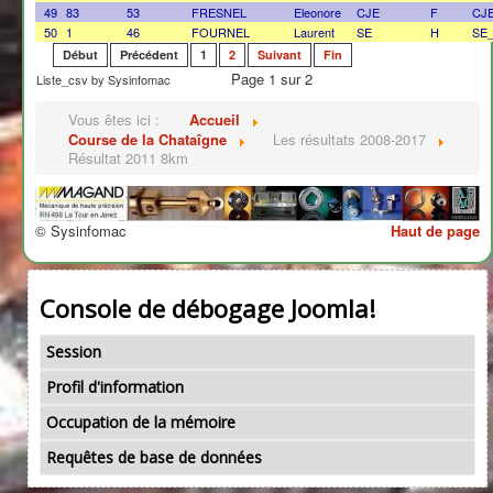
49
83
53
FRESNEL
Eleonore
CJE
F
CJ
50
1
46
FOURNEL
Laurent
SE
H
SE
Début
Précédent
1
2
Suivant
Fin
Page 1 sur 2
Liste_csv by Sysinfomac
Vous êtes ici :
Accueil
Course de la Chataîgne
Les résultats 2008-2017
Résultat 2011 8km
© Sysinfomac
Haut de page
Console de débogage Joomla!
Session
Profil d'information
Occupation de la mémoire
Requêtes de base de données