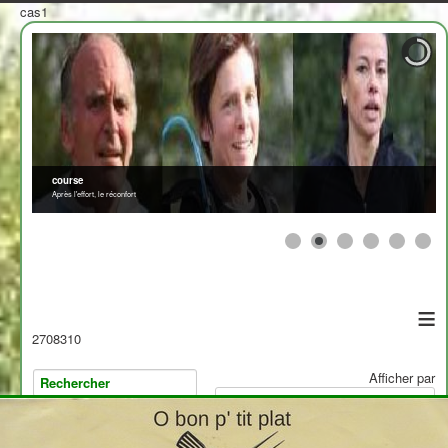
cas1
course
Après l'effort, le réconfort
≡
2708310
Afficher par
>
<