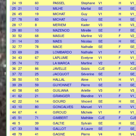
24
19
60
PASSEL
Stephane
V1
H
V1
25
21
12
MILHE
Martial
SE
H
SE
26
45
19
MICHAT
Guy
V1
H
V1
27
78
83
MICHAT
Guy
SE
H
SE
28
17
8
MERIEM
Kader
V3
H
V3
29
80
10
MAZENOD
Mireille
SE
F
SE
30
52
68
MASUE
Martine
V2
F
V2_
31
14
33
MAES
Nicolas
SE
H
SE
32
77
78
MACE
Nathalie
SE
F
SE
33
69
26
LOMBARDO
Nathalie
V1
F
V1_
34
43
67
LAPLUME
Evelyne
V1
F
V1_
35
74
72
LA MARCA
Martine
V2
F
V2_
36
27
86
JAVELLE
Soizic
CJE
F
CJ
37
72
25
JACQUOT
Séverine
SE
F
SE
38
50
15
HALLAL
Aime
V1
H
V1
39
29
59
GUYONNET
Pierre
SE
H
SE
40
58
65
GUILIANA
Arlette
V3
F
V3_
41
62
21
GRANGER
Blandine
V1
F
V1_
42
22
14
GOURD
Vincent
SE
H
SE
43
10
80
GONCALVES
Manuel
V1
H
V1
44
67
4
GIROUD
Michele
V1
F
V1_
45
51
71
GIMBERT
Mathilde
CJE
F
CJ
46
5
39
GALTIE
Sylvain
SE
H
SE
47
33
56
GALLOT
A-Laure
SE
F
SE
48
79
41
GAGNE
Pierre
V4
H
V4