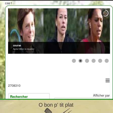
cas1
course
Après l'effort, le réconfort
≡
2708310
Afficher par
>
<