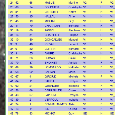
24
52
68
MASUE
Martine
V2
F
V2_
25
66
74
BOUCHER
Christophe
V1
H
V1
26
54
5
CERISIER
Hervé
V1
H
V1
27
50
15
HALLAL
Aime
V1
H
V1
28
45
19
MICHAT
Guy
V1
H
V1
29
41
70
CHARROIN
Bernard
V1
H
V1
30
19
60
PASSEL
Stephane
V1
H
V1
31
16
51
CHARTIOT
Philippe
V1
H
V1
32
10
80
GONCALVES
Manuel
V1
H
V1
33
9
48
PRIVAT
Laurent
V1
H
V1
34
6
32
COTTIN
Bernard
V1
H
V1
35
3
55
FAURE
Christophe
V1
H
V1
36
71
23
DUMAS
Claire
V1
F
V1_
37
70
87
THOINET
Annick
V1
F
V1_
38
69
26
LOMBARDO
Nathalie
V1
F
V1_
39
68
62
SARIAN
Marie
V1
F
V1_
40
67
4
GIROUD
Michele
V1
F
V1_
41
64
11
SARDA
Evelyne
V1
F
V1_
42
62
21
GRANGER
Blandine
V1
F
V1_
43
56
66
BARRAILLER
Claire
V1
F
V1_
44
43
67
LAPLUME
Evelyne
V1
F
V1_
45
39
2
VERROUL
Isabelle
V1
F
V1_
46
24
1
BENMAHAMMED
Alida
V1
F
V1_
47
13
44
SID
Ourida
V1
F
V1_
48
78
83
MICHAT
Guy
SE
H
SE