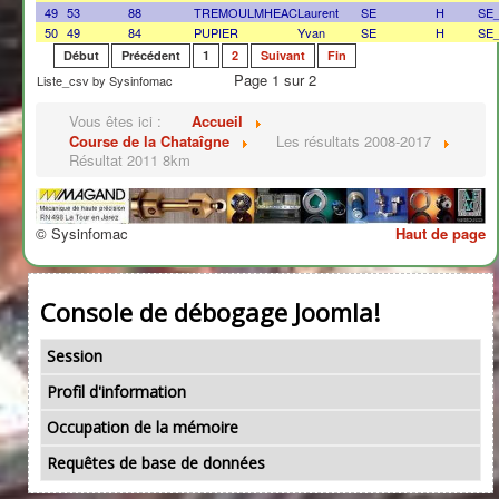
49
53
88
TREMOULMHEAC
Laurent
SE
H
SE
50
49
84
PUPIER
Yvan
SE
H
SE
Début
Précédent
1
2
Suivant
Fin
Page 1 sur 2
Liste_csv by Sysinfomac
Vous êtes ici :
Accueil
Course de la Chataîgne
Les résultats 2008-2017
Résultat 2011 8km
© Sysinfomac
Haut de page
Console de débogage Joomla!
Session
Profil d'information
Occupation de la mémoire
Requêtes de base de données