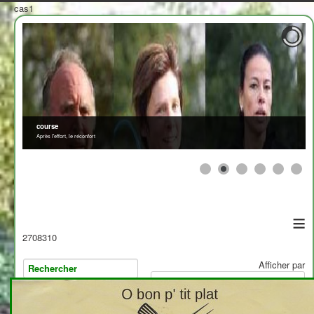
cas1
course
Après l'effort, le réconfort
≡
2708310
Afficher par
>
<