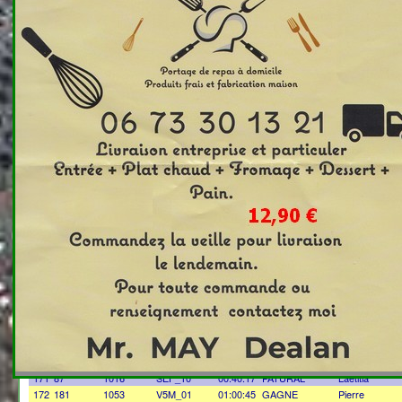
x
Scratch
Dossard
clt_catsys
Temps
Nom
Prénom
151
146
901
V1F_13
00:46:44
ORSET
Ghislaine
152
38
946
SEM_13
00:33:31
ACKERMANN
Alain
153
95
920
SEF_13
00:41:14
BRUYAS
Laetitia
154
75
976
V2M_12
00:39:15
ROGE
Philippe
155
183
1072
V2F_12
01:05:11
LAPIERRE
Zohra
156
68
955
V1M_12
00:38:51
MANCINI
Régis
157
137
1002
V1F_12
00:45:40
DUL
Céline
158
36
986
SEM_12
00:33:19
LAURIER
Pierre
159
90
952
SEF_12
00:40:38
CHEZE
Pauline
160
73
1067
V2M_11
00:39:14
ROME
Hervé
161
171
943
V2F_11
00:53:30
VIGNE
Mireille
162
67
922
V1M_11
00:38:43
TAILLANDIER
Vincent
163
130
974
V1F_11
00:45:00
MAGAND
Caroline
164
29
953
SEM_11
00:32:33
BERTHONNAUD
Julien
165
89
941
SEF_11
00:40:38
ZINBERG
Lou-salomé
166
72
1077
V2M_10
00:39:08
LAMARCA
Santo
167
158
1009
V2F_10
00:49:09
CHAUD
Corinne
168
47
973
V1M_10
00:34:35
MAGAND
Didier
169
118
1039
V1F_10
00:43:32
FAYET
Gaelle
170
14
1034
SEM_10
00:29:44
MAITRE
Loic
171
87
1016
SEF_10
00:40:17
PATURAL
Laetitia
172
181
1053
V5M_01
01:00:45
GAGNE
Pierre