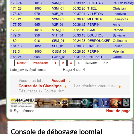
173
74
1013
V4M_01
00:39:15
DESTRAS
Paul.destras
174
28
1063
V3M_01
00:32:20
THIEL
Christian
175
60
979
V3F_01
00:37:04
VILLETON
Jocelyne
176
21
900
V2M_01
00:30:45
MEUNIER
Jean-yves
177
55
965
V2F_01
00:36:12
PERRIN
Anne
178
7
1018
V1M_01
00:27:49
BIJAS
Patrick
179
34
959
V1F_01
00:33:13
BOULHOL
Sylviane
180
1
916
SEM_01
00:24:58
DEBROUCKER
Guillaume
181
18
1051
SEF_01
00:30:00
RAGEY
Louise
182
3
1060
CJEM_01
00:26:20
PERRIN
Valentin
183
24
904
CJEF_01
00:31:37
PHILIBERT
Coline
Début
Précédent
1
2
3
4
Suivant
Fin
Page 4 sur 4
Liste_csv by Sysinfomac
Vous êtes ici :
Accueil
Course de la Chataîgne
Les résultats 2008-2017
Résultat 2017 Course 7km
© Sysinfomac
Haut de page
Console de débogage Joomla!