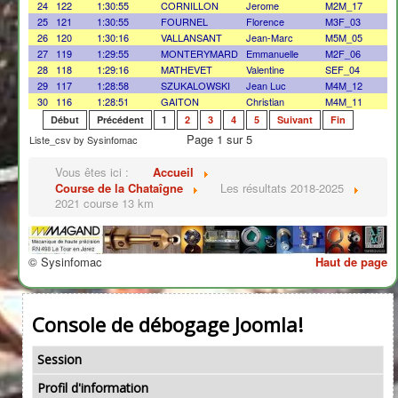
24
122
1:30:55
CORNILLON
Jerome
M2M_17
25
121
1:30:55
FOURNEL
Florence
M3F_03
26
120
1:30:16
VALLANSANT
Jean-Marc
M5M_05
27
119
1:29:55
MONTERYMARD
Emmanuelle
M2F_06
28
118
1:29:16
MATHEVET
Valentine
SEF_04
29
117
1:28:58
SZUKALOWSKI
Jean Luc
M4M_12
30
116
1:28:51
GAITON
Christian
M4M_11
Début
Précédent
1
2
3
4
5
Suivant
Fin
Page 1 sur 5
Liste_csv by Sysinfomac
Vous êtes ici :
Accueil
Course de la Chataîgne
Les résultats 2018-2025
2021 course 13 km
© Sysinfomac
Haut de page
Console de débogage Joomla!
Session
Profil d'information