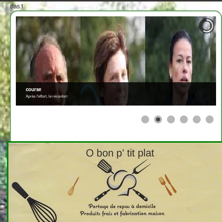
cas1
course
Après l'effort, le réconfort
≡
>
<
2708310
x
Afficher par