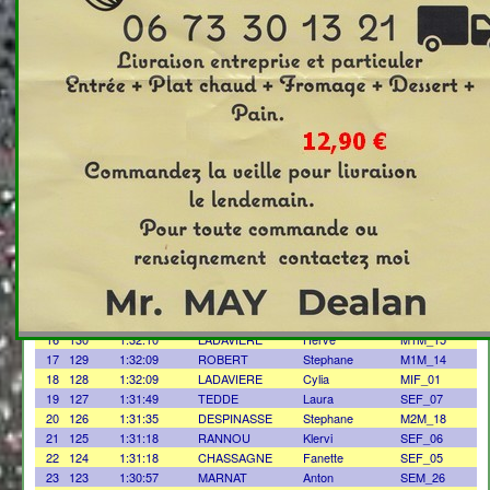
Clt
Temps
NOM
- Prénom
clt_cat
1
DNS
0:00:00
GRATALOUP
Jean-Luc
S M2_01
2
144
1:51:01
BONY
Marcel
M5M_06
3
143
1:48:24
VIALLY
Didier
M4M_14
4
142
1:41:37
BAROU
Michel
M7M_02
5
141
1:39:55
TOLLIO
Stéphane
M1M_16
6
140
1:37:54
DANGIN
Antoine
SEM_27
7
139
1:37:54
BOULAT
Sandrine
SEF_11
8
138
1:37:45
LEBLANC
Raphaël
M4M_13
9
137
1:37:01
VERMERSCH
Sophie
SEF_10
10
136
1:35:47
POINTE
Célia
SEF_09
11
135
1:35:31
DOUSSON
Jacqueline
M5F_01
12
134
1:34:14
GESTIN
Mathilde
SEF_08
13
133
1:33:59
BERIOLA
Aurore
M1F_07
14
132
1:32:50
LUSCHER
Steffen
M0M_14
15
131
1:32:19
MICHON
Olivier
M2M_19
16
130
1:32:10
LADAVIERE
Herve
M1M_15
17
129
1:32:09
ROBERT
Stephane
M1M_14
18
128
1:32:09
LADAVIERE
Cylia
MIF_01
19
127
1:31:49
TEDDE
Laura
SEF_07
20
126
1:31:35
DESPINASSE
Stephane
M2M_18
21
125
1:31:18
RANNOU
Klervi
SEF_06
22
124
1:31:18
CHASSAGNE
Fanette
SEF_05
23
123
1:30:57
MARNAT
Anton
SEM_26