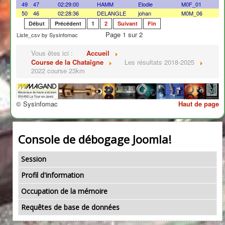
49
47
02:29:00
HAMM
Elodie
M0F_01
50
46
02:28:36
DELANGLE
johan
M0M_06
Début
Précédent
1
2
Suivant
Fin
Page 1 sur 2
Liste_csv by Sysinfomac
Vous êtes ici :
Accueil
Course de la Chataîgne
Les résultats 2018-2025
2022 course 23km
© Sysinfomac
Haut de page
Console de débogage Joomla!
Session
Profil d'information
Occupation de la mémoire
Requêtes de base de données