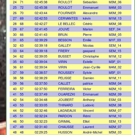
24
71
02:45:38
ROULOT
Sebastien
M3M_06
25
72
02:45:38
ROULOT
Emmanuel
M4M_03
26
70
02:43:44
FOURNIER
Alexandre
M0M_09
27
69
02:42:53
CERVANTES
kévin
M1M_13
28
68
02:42:27
LE BELLEC
Cédric
M0M_08
29
67
02:41:45
JOUVE
Marion
SEF_04
30
66
02:41:43
BRUN
Pierre
M3M_05
31
65
02:39:29
BESSON
Emilie
M1F_03
32
63
02:39:18
GALLEY
Nicolas
SEM_14
33
64
02:39:18
FRERY
gaspard
SEM_15
34
62
02:39:05
BUSSET
Christophe
M1M_12
35
60
02:39:04
VIRIN
Estelle
M3F_01
36
61
02:39:04
VIRIN
Jean-Cyrille
M4M_02
37
59
02:38:57
ROUSSEY
Sylvie
M5F_01
38
58
02:38:29
PELISSE
Damien
M1M_11
39
56
02:37:50
CALLET
patrice
M3M_04
40
57
02:37:50
FERREIRA
Victor
M2M_10
41
55
02:37:49
OUAREZKI
Emmanuel
M2M_09
42
54
02:34:48
JOUBERT
Anthony
ESM_03
43
53
02:33:05
THINARD
Ludovic
M2M_08
44
52
02:32:46
LAGNEAUX
Vincent
M0M_07
45
51
02:32:24
PARDON
Rémi
M1M_10
46
50
02:32:23
GRIMAL
Elliot
SEM_13
47
49
02:31:40
CHAUSSE
Laurent
M2M_07
48
48
02:29:25
HUSSON
André-Michel
M5M_03