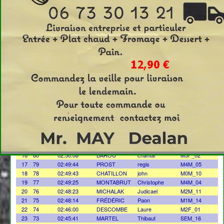
Clt
Temps
Nom
Prénom
clt_cat
1
95
03:43:53
FOURNIER
Pascale
M5F_02
2
94
03:18:21
CHAPELON
Chrystel
M4F_01
3
93
03:17:32
FERLAY
annie
M2F_02
4
92
03:15:41
DIGONNET
Jean
SEM_19
5
91
03:14:59
FAYOLLE
Léa
SEF_06
6
90
03:11:14
DEVILLE
Jérôme
M4M_07
7
89
03:10:31
TOUREL
Charline
M0F_02
8
88
03:08:43
BOURLET
Thomas
M4M_06
9
87
03:07:01
DELMAS
Julie
SEF_05
10
86
02:57:37
DELMOURE
eliott
SEM_18
11
85
02:56:39
DUBOIS
cyrille
M1M_15
12
84
02:53:28
BEAUD
Romain
SEM_17
13
83
02:53:20
LIOGIER
christian
M5M_04
14
82
02:51:23
BLANCHARD
Steve
M2M_13
15
81
02:50:24
GALLET
Gregory
M2M_12
16
80
02:50:08
BAROU
chantal
M3F_02
17
79
02:49:44
PROST
regis
M4M_05
18
78
02:49:43
CHATILLON
john
M0M_10
19
77
02:49:25
MONTABRUT
Christophe
M4M_04
20
76
02:48:23
MICHALAK
Judicael
M2M_11
21
75
02:48:14
FRÉDÉRIC
Paon
M1M_14
22
74
02:46:00
DESCOMBE
Laure
M2F_01
23
73
02:45:41
MARTEL
Thibaut
SEM_16