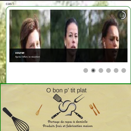
cas1
course
Après l'effort, le réconfort
≡
>
<
2708310
x
Afficher par