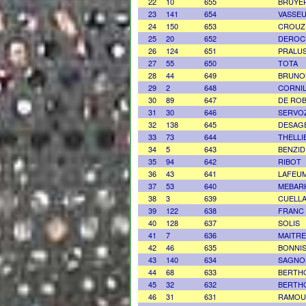
22
10
655
BRUYE
23
141
654
VASSE
24
150
653
CROUZ
25
20
652
DEROC
26
124
651
PRALU
27
55
650
TOTA
28
44
649
BRUNO
29
2
648
CORNI
30
89
647
DE RO
31
30
646
SERVO
32
138
645
DESAG
33
73
644
THELLI
34
5
643
BENZID
35
94
642
RIBOT
36
43
641
LAFEU
37
53
640
MEBAR
38
3
639
CUELL
39
122
638
FRANC
40
128
637
SOLIS
41
7
636
MAITRE
42
46
635
BONNI
43
140
634
SAGNO
44
68
633
BERTH
45
32
632
BERTH
46
31
631
RAMOU