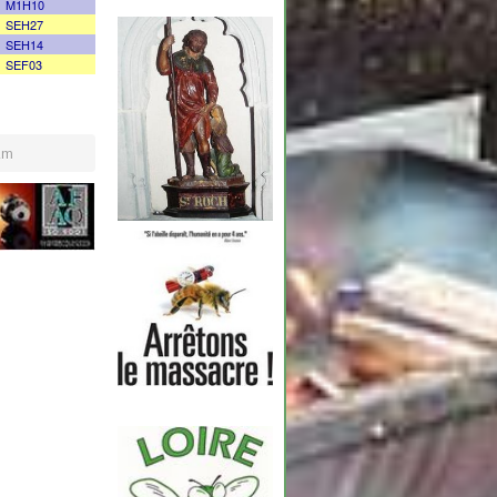
M1H10
SEH27
SEH14
SEF03
km