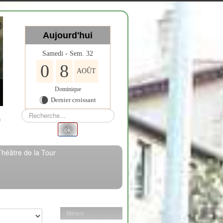
Aujourd'hui
Samedi - Sem. 32
0
8
AOÛT
Dominique
Dernier croissant
W
Rechercher
ok
Théâtre de la Tour
Méteo