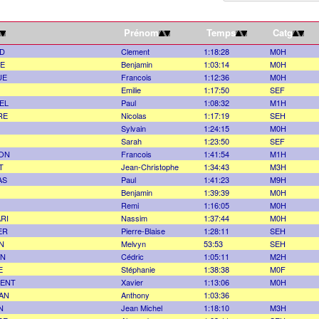
Prénom
Temps
Catg
D
Clement
1:18:28
M0H
LE
Benjamin
1:03:14
M0H
UE
Francois
1:12:36
M0H
Emilie
1:17:50
SEF
EL
Paul
1:08:32
M1H
RE
Nicolas
1:17:19
SEH
Sylvain
1:24:15
M0H
Sarah
1:23:50
SEF
ON
Francois
1:41:54
M1H
T
Jean-Christophe
1:34:43
M3H
AS
Paul
1:41:23
M9H
Benjamin
1:39:39
M0H
Remi
1:16:05
M0H
RI
Nassim
1:37:44
M0H
ER
Pierre-Blaise
1:28:11
SEH
N
Melvyn
53:53
SEH
N
Cédric
1:05:11
M2H
E
Stéphanie
1:38:38
M0F
DENT
Xavier
1:13:06
M0H
AN
Anthony
1:03:36
N
Jean Michel
1:18:10
M3H