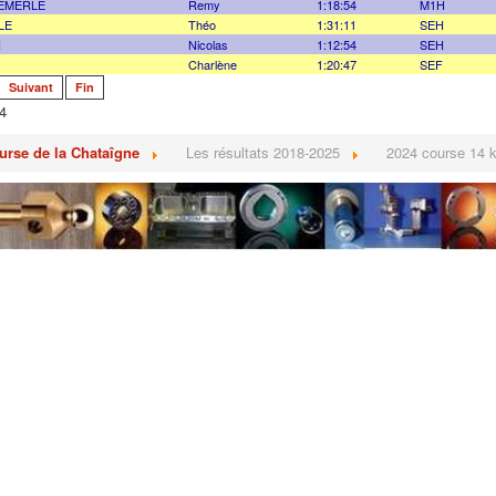
EMERLE
Remy
1:18:54
M1H
LE
Théo
1:31:11
SEH
N
Nicolas
1:12:54
SEH
Charlène
1:20:47
SEF
Suivant
Fin
4
urse de la Chataîgne
Les résultats 2018-2025
2024 course 14 