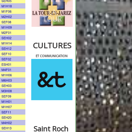
SEH05
M1H18
LA
M1F06
TOUR
M2H02
SEF08
M1H09
M2F01
SEH02
CULTURES
M1H14
SEH12
SEF10
ET COMMUNICATION
SEF02
ESH01
M4F01
M1H06
M6H03
SEH03
M3H08
SEF09
M1H01
M1H07
SEF11
SEH20
M4H02
Saint Roch
SEH13