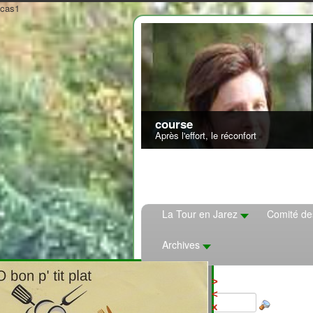
cas1
La Tour en Jarez
Comité de
Archives
2708310
>
<
x