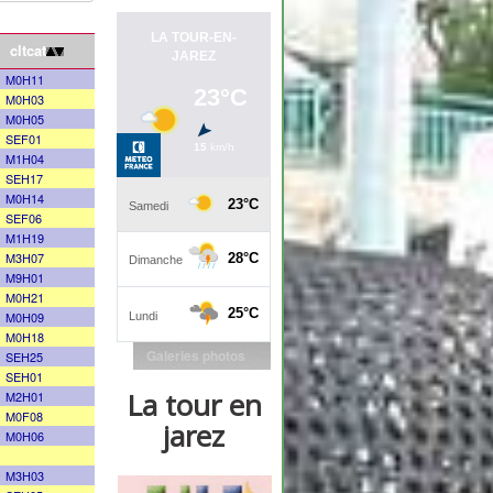
cltcat
M0H11
M0H03
M0H05
SEF01
M1H04
SEH17
M0H14
SEF06
M1H19
M3H07
M9H01
M0H21
M0H09
M0H18
Galeries photos
SEH25
SEH01
La tour en
M2H01
M0F08
jarez
M0H06
M3H03