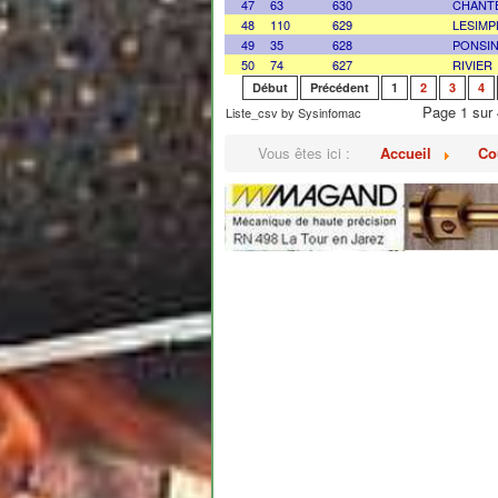
47
63
630
CHANT
48
110
629
LESIMP
49
35
628
PONSI
50
74
627
RIVIER
Début
Précédent
1
2
3
4
Page 1 sur 
Liste_csv by Sysinfomac
Vous êtes ici :
Accueil
Co