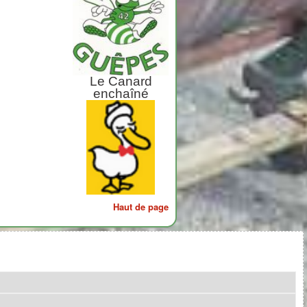
Le Canard
enchaîné
Haut de page