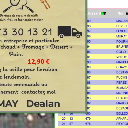
clt
Dossard
Nom
1
61
699
MAGAN
2
11
698
FUVEL
3
33
697
LEVEQ
4
54
696
MURAT
5
23
695
FOURN
6
52
694
BRUYE
7
90
693
COLLY
8
87
691
VENDE
9
145
690
MAUBE
10
118
689
CHAZO
11
144
688
DESTR
12
139
687
FUCHS
13
48
686
PEREZ
14
134
685
ELANSA
15
101
684
MOUNI
16
1
683
BRACO
17
19
682
MARCO
18
137
681
DESAG
19
36
680
BELLE
20
13
679
APKARI
21
57
678
PEYRO