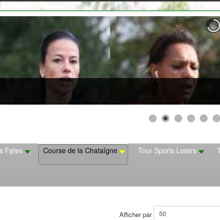
s Fętes
Course de la Chataîgne
Tour Sports Loisirs
Afficher par