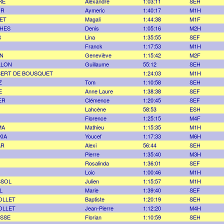
RE
Alexandre
1:03:11
SEH
UR
Aymeric
1:40:17
M1H
ET
Magali
1:44:38
M1F
HES
Denis
1:05:16
M2H
S
Lina
1:35:55
SEF
Franck
1:17:53
M1H
N
Geneviève
1:15:42
M2F
LLON
Guillaume
55:12
SEH
BERT DE BOUSQUET
1:24:03
M1H
Z
Tom
1:10:58
SEH
E
Anne Laure
1:38:38
SEF
ER
Clémence
1:20:45
SEF
Lahcène
58:53
ESH
Florence
1:25:15
M4F
MA
Mathieu
1:15:35
M1H
KIA
Youcef
1:17:33
M6H
AR
Alexi
56:44
SEH
Pierre
1:35:40
M3H
Rosalinda
1:36:01
SEF
Loic
1:00:46
M1H
SSOL
Julien
1:15:57
M1H
L
Marie
1:39:40
SEF
OLLET
Baptiste
1:20:19
SEH
OLLET
Jean-Pierre
1:12:20
M4H
SSE
Florian
1:10:59
SEH