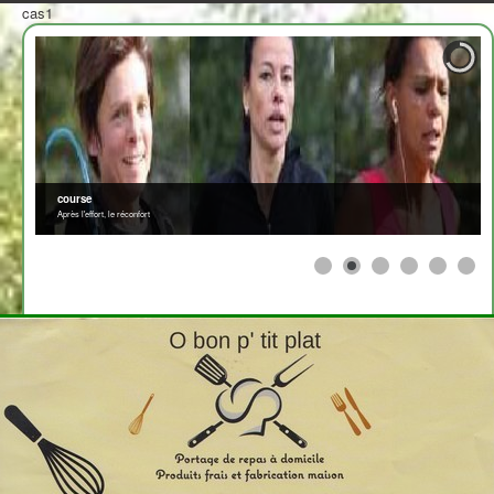
cas1
course
Après l'effort, le réconfort
≡
>
<
2708310
x
Afficher par