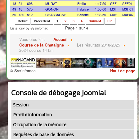
48
54
696
MURAT
Emilie
1:17:50
SEF
SEF01
49
18
575
GONON
Fabrice
1:05:00
M3H
M3H01
50
130
512
CHASSAGNE
Fanette
1:36:50
M0F
M0F06
Début
Précédent
1
2
3
4
Suivant
Fin
Page 1 sur 4
Liste_csv by Sysinfomac
Vous êtes ici :
Accueil
Course de la Chataîgne
Les résultats 2018-2025
2024 course 14 km
© Sysinfomac
Haut de page
Console de débogage Joomla!
Session
Profil d'information
Occupation de la mémoire
Requêtes de base de données