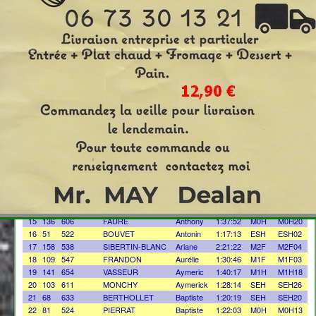
clt
Dossard
Prénom
Temps
Catg
cltcat
Nom
DE ROBERT DE
1
89
647
1:24:03
M1H
M1H14
BOUSQUET
2
22
613
FLOCH
Adrien
1:07:55
M1H
M1H03
3
67
578
GALLEZ
Alain
1:20:17
M4H
M4H06
4
107
580
CHARREYRE
Alain
1:30:15
M5H
M5H03
5
64
564
FERAPPY
Alex
1:19:10
SEH
SEH19
6
10
655
BRUYERE
Alexandre
1:03:11
SEH
SEH05
7
69
607
DIDIER
Alexandre
1:20:23
M0H
M0H12
8
79
505
MEILLAND
Alexandre
1:21:41
M1H
M1H12
9
3
639
CUELLAR
Alexi
56:44
SEH
SEH03
10
119
507
PATTIE
Alistair
1:34:51
ESH
ESH04
11
75
586
LACHAL
Annabelle
1:20:49
SEF
SEF04
12
138
645
DESAGE
Anne Laure
1:38:38
SEF
SEF10
13
13
679
APKARIAN
Anthony
1:03:36
14
99
543
DEROUESNE
Anthony
1:27:15
M2H
M2H05
15
136
606
FAURE
Anthony
1:37:52
M0H
M0H20
16
51
522
BOUVET
Antonin
1:17:13
ESH
ESH02
17
158
538
SIBERTIN-BLANC
Ariane
2:21:22
M2F
M2F04
18
109
547
FRANDON
Aurélie
1:30:46
M1F
M1F03
19
141
654
VASSEUR
Aymeric
1:40:17
M1H
M1H18
20
103
611
MONCHY
Aymerick
1:28:14
SEH
SEH26
21
68
633
BERTHOLLET
Baptiste
1:20:19
SEH
SEH20
22
81
524
PIERRAT
Baptiste
1:22:03
M0H
M0H13