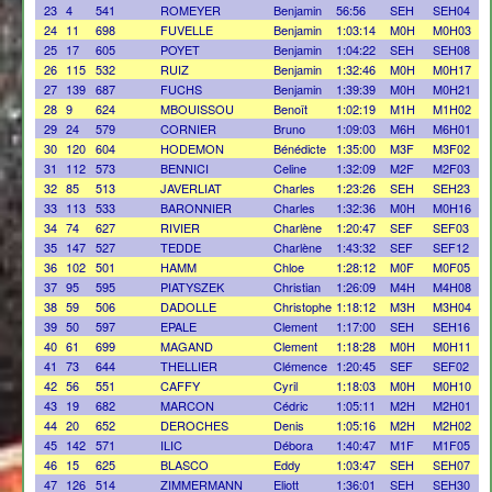
23
4
541
ROMEYER
Benjamin
56:56
SEH
SEH04
24
11
698
FUVELLE
Benjamin
1:03:14
M0H
M0H03
25
17
605
POYET
Benjamin
1:04:22
SEH
SEH08
26
115
532
RUIZ
Benjamin
1:32:46
M0H
M0H17
27
139
687
FUCHS
Benjamin
1:39:39
M0H
M0H21
28
9
624
MBOUISSOU
Benoît
1:02:19
M1H
M1H02
29
24
579
CORNIER
Bruno
1:09:03
M6H
M6H01
30
120
604
HODEMON
Bénédicte
1:35:00
M3F
M3F02
31
112
573
BENNICI
Celine
1:32:09
M2F
M2F03
32
85
513
JAVERLIAT
Charles
1:23:26
SEH
SEH23
33
113
533
BARONNIER
Charles
1:32:36
M0H
M0H16
34
74
627
RIVIER
Charlène
1:20:47
SEF
SEF03
35
147
527
TEDDE
Charlène
1:43:32
SEF
SEF12
36
102
501
HAMM
Chloe
1:28:12
M0F
M0F05
37
95
595
PIATYSZEK
Christian
1:26:09
M4H
M4H08
38
59
506
DADOLLE
Christophe
1:18:12
M3H
M3H04
39
50
597
EPALE
Clement
1:17:00
SEH
SEH16
40
61
699
MAGAND
Clement
1:18:28
M0H
M0H11
41
73
644
THELLIER
Clémence
1:20:45
SEF
SEF02
42
56
551
CAFFY
Cyril
1:18:03
M0H
M0H10
43
19
682
MARCON
Cédric
1:05:11
M2H
M2H01
44
20
652
DEROCHES
Denis
1:05:16
M2H
M2H02
45
142
571
ILIC
Débora
1:40:47
M1F
M1F05
46
15
625
BLASCO
Eddy
1:03:47
SEH
SEH07
47
126
514
ZIMMERMANN
Eliott
1:36:01
SEH
SEH30