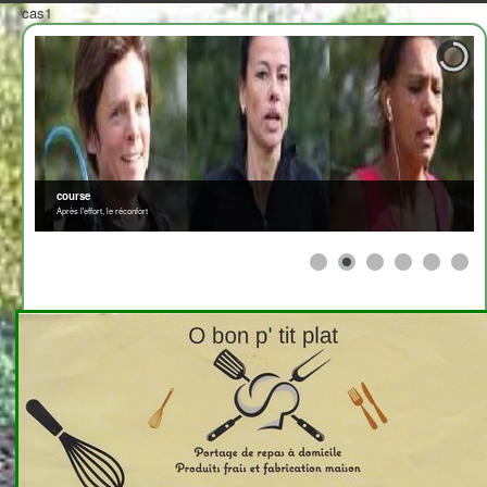
cas1
course
Après l'effort, le réconfort
≡
>
<
2708310
x
Afficher par