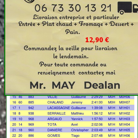
Clt
Dossard
Prénom
Temps
Cat
Cltcat
Nom
1
56
975
MURAT
Margaux
2:38:12
ESF
ESF01
2
7
970
TRIOLAIRE
Anthony
1:53:59
ESH
ESH01
3
72
983
BROSSARD
Léo
2:51:08
ESH
ESH02
4
88
928
DOUYLLIEZ
Allan
3:04:41
ESH
ESH03
5
41
891
SARKIS
Camille
2:27:49
M0F
M0F01
6
62
880
TOUREL
Charline
2:41:43
M0F
M0F02
7
64
907
PINAY
Laura
2:45:14
M0F
M0F03
8
77
900
DORON
Anne-Claire
2:54:13
M0F
M0F04
GIAUME-
9
96
918
Mélanie
3:11:10
M0F
M0F05
BONNET
10
5
946
GESSEN
Mathieu
1:52:35
M0H
M0H01
11
11
982
ASSEZAT
Jeremie
1:58:27
M0H
M0H02
12
25
940
MAZENCIEUX
Benoit
2:13:58
M0H
M0H03
13
32
935
VALOUR
Arnaud
2:21:34
M0H
M0H04
14
42
957
SESQUE
Alexandre
2:27:53
M0H
M0H05
15
46
883
VILLIE
Guillaume
2:29:29
M0H
M0H06
16
60
885
CHALAND
Jeremy
2:41:00
M0H
M0H07
17
1
942
LACASSAGNE
Guillaume
1:39:08
M1H
M1H01
18
8
938
SERRAILLE
Matthieu
1:56:12
M1H
M1H02
19
10
968
ARGAUD
Yannick
1:57:50
M1H
M1H03
20
14
969
TOTA
Axel
2:02:06
M1H
M1H04
21
18
960
DANIERE
Christopher
2:03:49
M1H
M1H05
22
20
886
GOMES
Tiago
2:07:48
M1H
M1H06