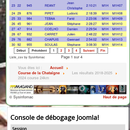
Jean
23
22
945
REANT
2:10:21
M1H
M1H07
Christophe
24
29
876
PIPET
Ludovic
2:18:39
M1H
M1H08
25
33
984
TEBAA
Farid
2:23:06
M1H
M1H09
26
45
961
JEAN
Stéphane
2:28:27
M1H
M1H10
27
47
914
COELHO
Damien
2:29:54
M1H
M1H11
28
67
932
CARRET
Julien
2:48:22
M1H
M1H12
29
76
882
CHAPUIS
Gwenael
2:54:02
M1H
M1H13
30
92
955
SOULAS
Stephane
3:08:30
M1H
M1H14
Début
Précédent
1
2
3
4
Suivant
Fin
Page 1 sur 4
Liste_csv by Sysinfomac
Vous êtes ici :
Accueil
Course de la Chataîgne
Les résultats 2018-2025
2024 course 24km
© Sysinfomac
Haut de page
Console de débogage Joomla!
Session