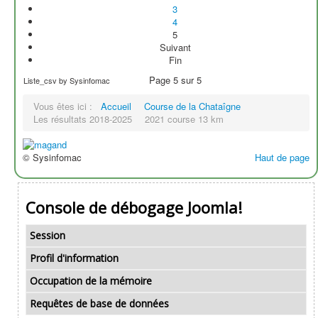
3
4
5
Suivant
Fin
Page 5 sur 5
Liste_csv by Sysinfomac
Vous êtes ici :
Accueil
Course de la Chataîgne
Les résultats 2018-2025
2021 course 13 km
© Sysinfomac
Haut de page
Console de débogage Joomla!
Session
Profil d'information
Occupation de la mémoire
Requêtes de base de données