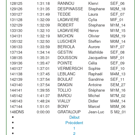
128
125
1:31:18
RANNOU
Klervi
SEF_06
129
126
1:31:35
DESPINASSE
Stephane
M2M_18
130
127
1:31:49
TEDDE
Laura
SEF_07
131
128
1:32:09
LADAVIERE
Cylia
MIF_01
132
129
1:32:09
ROBERT
Stephane
M1M_14
133
130
1:32:10
LADAVIERE
Herve
M1M_15
134
131
1:32:19
MICHON
Olivier
M2M_19
135
132
1:32:50
LUSCHER
Steffen
M0M_14
136
133
1:33:59
BERIOLA
Aurore
M1F_07
137
134
1:34:14
GESTIN
Mathilde
SEF_08
138
135
1:35:31
DOUSSON
Jacqueline
M5F_01
139
136
1:35:47
POINTE
Célia
SEF_09
140
137
1:37:01
VERMERSCH
Sophie
SEF_10
141
138
1:37:45
LEBLANC
Raphaël
M4M_13
142
139
1:37:54
BOULAT
Sandrine
SEF_11
143
140
1:37:54
DANGIN
Antoine
SEM_27
144
141
1:39:55
TOLLIO
Stéphane
M1M_16
145
142
1:41:37
BAROU
Michel
M7M_02
146
143
1:48:24
VIALLY
Didier
M4M_14
147
144
1:51:01
BONY
Marcel
M5M_06
148
DNS
0:00:00
GRATALOUP
Jean-Luc
S M2_01
Début
Précédent
1
2