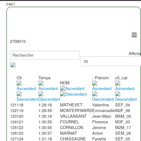
cas1
≡
2708310
Affiche
Clt
Temps
- Prénom
clt_cat
NOM
121
118
1:29:16
MATHEVET
Valentine
SEF_04
122
119
1:29:55
MONTERYMARD
Emmanuelle
M2F_06
123
120
1:30:16
VALLANSANT
Jean-Marc
M5M_05
124
121
1:30:55
FOURNEL
Florence
M3F_03
125
122
1:30:55
CORNILLON
Jerome
M2M_17
126
123
1:30:57
MARNAT
Anton
SEM_26
127
124
1:31:18
CHASSAGNE
Fanette
SEF_05