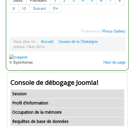
Début
Précédent
1
2
3
4
5
6
7
8
9
10
Suivant
Fin
Powered by
Phoca Gallery
Vous êtes ici :
Accueil
Course de la Chataîgne
photos 13km 2013
© Sysinfomac
Haut de page
Console de débogage Joomla!
Session
Profil d'information
Occupation de la mémoire
Requêtes de base de données