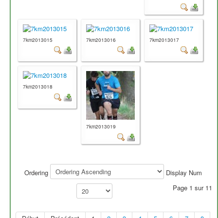
7km2013015
7km2013016
7km2013017
7km2013018
7km2013019
Ordering
Display Num
Page 1 sur 11