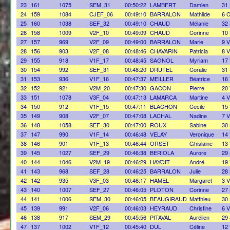
23
161
1075
SEM_31
00:50:22
LAMBERT
Damien
31
24
159
1084
CJEF_06
00:49:10
BARRALON
Mathilde
6 
25
160
1038
SEF_32
00:49:10
CHAUD
Mélanie
32
26
158
1009
V2F_10
00:49:09
CHAUD
Corinne
10
27
157
969
V2F_09
00:49:00
BARRALON
Marie
9 
28
156
903
V2F_08
00:48:46
CHAVARIN
Patricia
8 
29
155
918
V1F_17
00:48:45
SAGNOL
Myriam
17
30
154
992
SEF_31
00:48:20
DRUTEL
Coralie
31
31
153
936
V1F_16
00:47:37
MEILLER
Béatrice
16
32
152
921
V2M_20
00:47:30
GACON
Pierre
20
33
151
1078
V3F_04
00:47:13
LAMARCA
Martine
4 
34
150
912
V1F_15
00:47:11
BLACHON
Cecile
15
35
149
908
V2F_07
00:47:08
LACHAL
Nadine
7 
36
148
1058
SEF_30
00:47:00
ROUX
Sabine
30
37
147
990
V1F_14
00:46:48
VELAY
Veronique
14
38
146
901
V1F_13
00:46:44
ORSET
Ghislaine
13
39
145
1027
SEF_29
00:46:38
BERIOLA
Aurore
29
40
144
1046
V2M_19
00:46:29
HAYOIT
André
19
41
143
968
SEF_28
00:46:25
BARRALON
Julie
28
42
142
935
V3F_03
00:46:17
HAMEL
Margaret
3 
43
140
1007
SEF_27
00:46:05
PLOTON
Corinne
27
44
141
1006
SEM_30
00:46:05
BEAUGIRAUD
Matthieu
30
45
139
991
V2F_06
00:46:03
HEYRAUD
Christine
6 
46
138
917
SEM_29
00:45:56
PITAVAL
Aurélien
29
47
137
1002
V1F_12
00:45:40
DUL
Céline
12