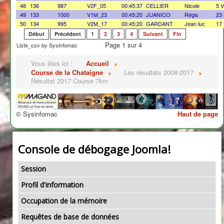
48
136
987
V2F_05
00:45:37
CELLIER
Nicole
5 
49
133
1000
V1M_23
00:45:20
JUANICO
Régis
23
50
134
995
V2M_17
00:45:20
GARDANT
Jean luc
17
Début
Précédent
1
2
3
4
Suivant
Fin
Page 1 sur 4
Liste_csv by Sysinfomac
Vous êtes ici :
Accueil
Course de la Chataîgne
Les résultats 2008-2017
Résultat 2017 Course 7km
© Sysinfomac
Haut de page
Console de débogage Joomla!
Session
Profil d'information
Occupation de la mémoire
Requêtes de base de données