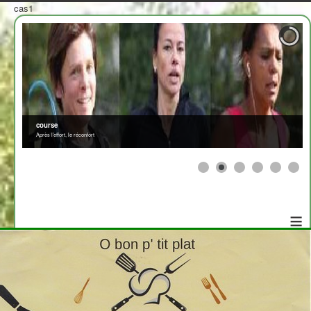
cas1
course
Après l'effort, le réconfort
≡
2708310
>
Afficher par
<
x