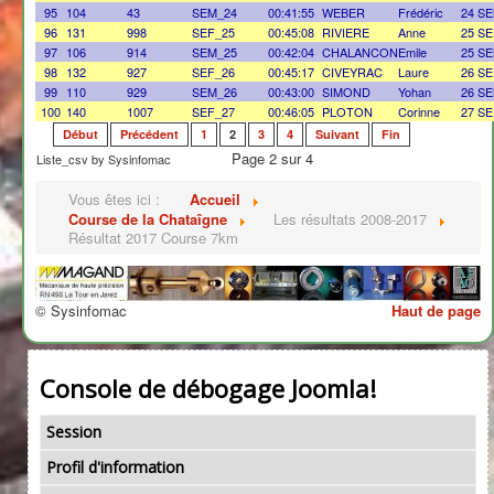
95
104
43
SEM_24
00:41:55
WEBER
Frédéric
24 S
96
131
998
SEF_25
00:45:08
RIVIERE
Anne
25 SE
97
106
914
SEM_25
00:42:04
CHALANCON
Emile
25 S
98
132
927
SEF_26
00:45:17
CIVEYRAC
Laure
26 SE
99
110
929
SEM_26
00:43:00
SIMOND
Yohan
26 S
100
140
1007
SEF_27
00:46:05
PLOTON
Corinne
27 SE
Début
Précédent
1
2
3
4
Suivant
Fin
Page 2 sur 4
Liste_csv by Sysinfomac
Vous êtes ici :
Accueil
Course de la Chataîgne
Les résultats 2008-2017
Résultat 2017 Course 7km
© Sysinfomac
Haut de page
Console de débogage Joomla!
Session
Profil d'information