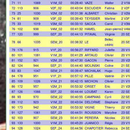
71
11
1069
V1M_02
00:28:40
VAZE
Walter
2 V1
72
113
906
V2F_02
00:43:04
ESCUDIER
Fatima
2 V2F
73
25
1030
V2M_02
00:31:38
ALBARET
Christian
2 V2
74
81
909
V3F_02
00:39:43
TEYSSIER
Martine
2 V3F
75
33
1019
V3M_02
00:33:10
SACCA
Camil
2 V3
76
102
938
V4M_02
00:41:32
HAMEL
Jean-pierre
2 V4
77
120
999
SEF_20
00:44:13
PITAVAL
Virginie
20 SE
Bellec
78
66
1035
SEM_20
00:38:32
LE
20 S
cédric
79
176
915
V1F_20
00:56:27
RIFFARD
Juliette
20 V1
80
101
1081
V1M_20
00:41:29
ARTAUD
Olivier
20 V
81
152
921
V2M_20
00:47:30
GACON
Pierre
20 V
82
124
944
SEF_21
00:44:40
MOLINSKI
Coline
21 SE
83
83
1047
SEM_21
00:39:47
MICHALAK
Hugo
21 S
84
178
951
V1F_21
00:57:12
PILLE
Valérie
21 V1
85
109
1026
V1M_21
00:42:15
MICHON
Olivier
21 V
86
172
957
V2M_21
00:53:32
ORSET
Eric
21 V
87
126
1066
SEF_22
00:44:44
LOUBAT
Karen
22 SE
88
93
970
SEM_22
00:40:55
CAMPMAS
Cyril
22 S
89
112
923
V1M_22
00:43:04
DELORME
Stephane
22 V
90
173
942
V2M_22
00:53:32
VIGNE
Thierry
22 V
91
127
1061
SEF_23
00:44:51
ROUSSON
Maryline
23 SE
92
103
907
SEM_23
00:41:34
PEREIRA
Nicolas
23 S
93
133
1000
V1M_23
00:45:20
JUANICO
Régis
23 V
94
128
1024
SEF_24
00:44:56
CHAPOTIER
Rebecca
24 SE