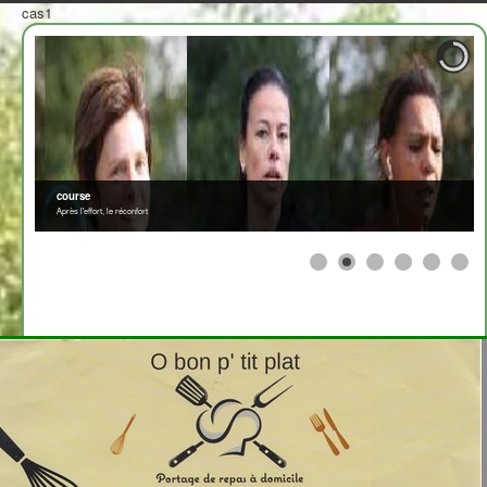
cas1
course
Après l'effort, le réconfort
≡
2708310
>
<
Afficher par
x