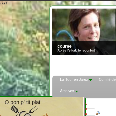
cas1
La Tour en Jarez
Comité de
Archives
2708310
>
<
x