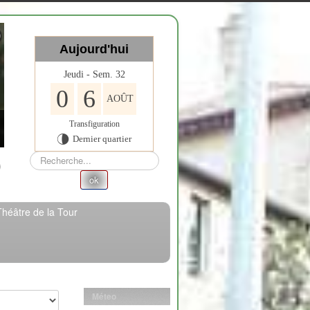
Aujourd'hui
Jeudi - Sem. 32
0
6
AOÛT
Transfiguration
Dernier quartier
U
Rechercher
ok
Théâtre de la Tour
Méteo