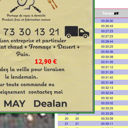
Clt
Temps
1
1
00:26:30
2
2
00:26:43
3
3
00:27:23
4
4
00:27:23
5
5
00:28:44
6
6
00:30:25
7
7
00:30:36
8
8
00:30:38
9
9
00:31:05
10
10
00:31:12
11
11
00:31:39
12
12
00:31:42
13
13
00:31:48
14
14
00:32:13
15
15
00:32:34
16
16
00:32:42
17
17
00:33:02
18
18
00:33:25
19
19
00:33:26
20
20
00:33:59
21
21
00:35:11