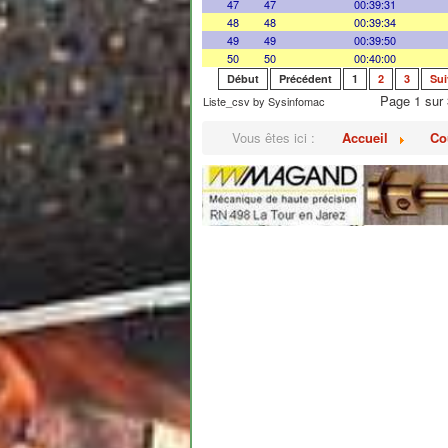
47
47
00:39:31
48
48
00:39:34
49
49
00:39:50
50
50
00:40:00
Début
Précédent
1
2
3
Sui
Page 1 sur 
Liste_csv by Sysinfomac
Vous êtes ici :
Accueil
Co