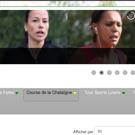
s Fętes
Course de la Chataîgne
Tour Sports Loisirs
Afficher par