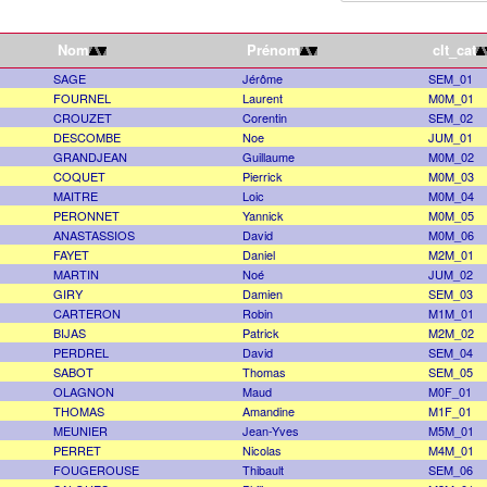
Nom
Prénom
clt_cat
SAGE
Jérôme
SEM_01
FOURNEL
Laurent
M0M_01
CROUZET
Corentin
SEM_02
DESCOMBE
Noe
JUM_01
GRANDJEAN
Guillaume
M0M_02
COQUET
Pierrick
M0M_03
MAITRE
Loic
M0M_04
PERONNET
Yannick
M0M_05
ANASTASSIOS
David
M0M_06
FAYET
Daniel
M2M_01
MARTIN
Noé
JUM_02
GIRY
Damien
SEM_03
CARTERON
Robin
M1M_01
BIJAS
Patrick
M2M_02
PERDREL
David
SEM_04
SABOT
Thomas
SEM_05
OLAGNON
Maud
M0F_01
THOMAS
Amandine
M1F_01
MEUNIER
Jean-Yves
M5M_01
PERRET
Nicolas
M4M_01
FOUGEROUSE
Thibault
SEM_06