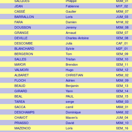
SALQUES
Philippe
M3M_01
JEAN
Fabienne
M1F_02
CASSÉ
Gautier
M0M_07
BARRALLON
Loris
JUM_03
FARA
Damien
M1M_02
DOUSSON
Jeremy
M0M_08
GRANGE
Arnaud
SEM_07
DEVILLE
Charles-Antoine
SEM_08
DESCOMBE
Julia
CAF_01
BLANCHARD
Sylvie
M2F_01
BERGERON
Tom
SEM_09
SALLES
Tristan
SEM_10
MAYOR
Brendon
SEM_11
VALMORI
Hugo
SEM_12
ALBARET
CHRISTIAN
M5M_02
FLOCH
Adrien
M0M_09
BEAUD
Benjamin
SEM_13
GIRARD
Yann
SEM_14
BEAL
PAUL
SEM_15
TAREA
serge
M5M_03
SACCA
camil
M6M_01
DESCHAMPS
Dominique
M4M_02
CHAVOT
Maxen's
JUM_04
PRIASSO
David
M0M_10
MAZENOD
Loris
SEM_16