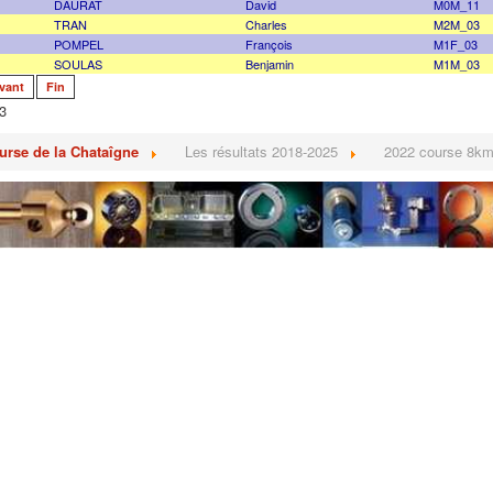
DAURAT
David
M0M_11
TRAN
Charles
M2M_03
POMPEL
François
M1F_03
SOULAS
Benjamin
M1M_03
vant
Fin
3
urse de la Chataîgne
Les résultats 2018-2025
2022 course 8k