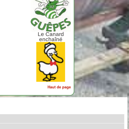
Le Canard
enchaîné
Haut de page